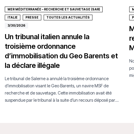
MER MÉDITERRANÉE – RECHERCHE ET SAUVETAGE (SAR)
M
ITALIE
PRESSE
TOUTES LES ACTUALITÉS
3/30/2026
M
Un tribunal italien annule la
r
troisième ordonnance
M
d’immobilisation du Geo Barents et
No
la déclare illégale
po
mi
Le tribunal de Salerne a annulé la troisième ordonnance
d’immobilisation visant le Geo Barents, un navire MSF de
recherche et de sauvetage. Cette immobilisation avait été
suspendue par le tribunal à la suite d’un recours déposé par
MSF.