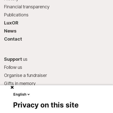
Financial transparency
Publications
LuxOR
News
Contact
Support
us
Follow us
Organise a fundraiser
Gifts in memory
MSF in your will
English
Companies and philanthropists
Privacy on this site
Make a donation