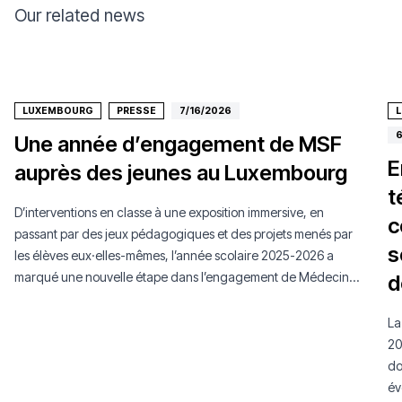
Our related news
LUXEMBOURG
PRESSE
7/16/2026
6
Une année d’engagement de MSF
E
auprès des jeunes au Luxembourg
t
D’interventions en classe à une exposition immersive, en
c
passant par des jeux pédagogiques et des projets menés par
s
les élèves eux·elles-mêmes, l’année scolaire 2025-2026 a
marqué une nouvelle étape dans l’engagement de Médecins
d
Sans Frontières Luxembourg auprès de la jeunesse.
La
20
do
év