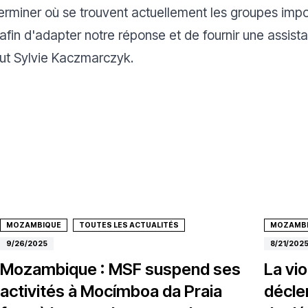
erminer où se trouvent actuellement les groupes imp
t afin d'adapter notre réponse et de fournir une assis
lut Sylvie Kaczmarczyk.
MOZAMBIQUE
TOUTES LES ACTUALITÉS
MOZAMB
9/26/2025
8/21/202
Mozambique : MSF suspend ses
La vi
activités à Mocímboa da Praia
décle