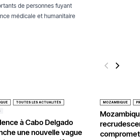
ortants de personnes fuyant
tance médicale et humanitaire
IQUE
TOUTES LES ACTUALITÉS
MOZAMBIQUE
P
5
Mozambique
olence à Cabo Delgado
recrudescen
nche une nouvelle vague
compromet 