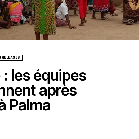
S RELEASES
 les équipes
nnent après
 à Palma