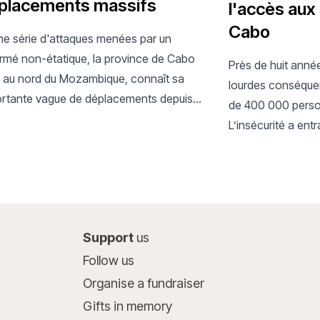
placements massifs
l'accès aux
Cabo
une série d'attaques menées par un
rmé non-étatique, la province de Cabo
Près de huit année
 au nord du Mozambique, connaît sa
lourdes conséquen
ortante vague de déplacements depuis
de 400 000 perso
024.
L’insécurité a ent
activités médicale
du personnel.
Support
us
Follow us
Organise a fundraiser
Gifts in memory