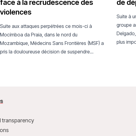
face à la recrudescence des
de dé
violences
Suite à 
groupe a
Suite aux attaques perpétrées ce mois-ci à
Delgado,
Mocímboa da Praia, dans le nord du
plus imp
Mozambique, Médecins Sans Frontières (MSF) a
février 2
pris la douloureuse décision de suspendre
temporairement ses activités dans la ville et le
district.
us
l transparency
ions