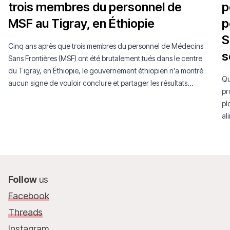
trois membres du personnel de
p
MSF au Tigray, en Éthiopie
p
S
Cinq ans après que trois membres du personnel de Médecins
s
Sans Frontières (MSF) ont été brutalement tués dans le centre
du Tigray, en Éthiopie, le gouvernement éthiopien n'a montré
Qu
aucun signe de vouloir conclure et partager les résultats
pr
d'une enquête crédible et impartiale, malgré nos efforts
pl
constants pour engager le dialogue.
al
fo
le
ri
Follow
us
Facebook
Threads
Instagram