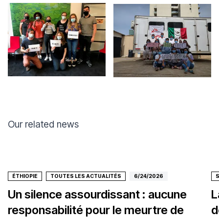
Our related news
ÉTHIOPIE
TOUTES LES ACTUALITÉS
6/24/2026
Un silence assourdissant : aucune
L
responsabilité pour le meurtre de
d