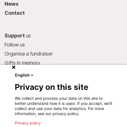
News
Contact
Support
us
Follow us
Organise a fundraiser
Gifts in memory
MSF in your will
English
Companies and philanthropists
Privacy on this site
Make a donation
We collect and process your data on this site to
Bank account:
better understand how it is used. If you accept, we'll
LU75 1111 0000 4848 0000
collect and use your data for analytics. For more
information, see our privacy policy.
Behavioural Commitments
Privacy policy