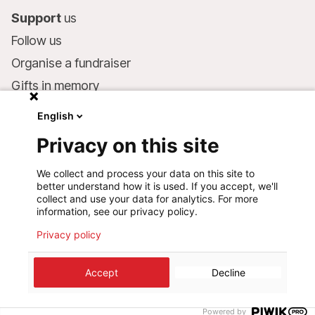
Support
us
Follow us
Organise a fundraiser
Gifts in memory
MSF in your will
English
Companies and philanthropists
Privacy on this site
Make a donation
We collect and process your data on this site to
Bank account:
better understand how it is used. If you accept, we'll
LU75 1111 0000 4848 0000
collect and use your data for analytics. For more
information, see our privacy policy.
Behavioural Commitments
Privacy policy
©
2026
Médecins Sans Frontières Luxembourg
Accept
Decline
Privacy policy
Terms of use
Cookie preferences
Design+Digital :
Bunker Palace
Powered by