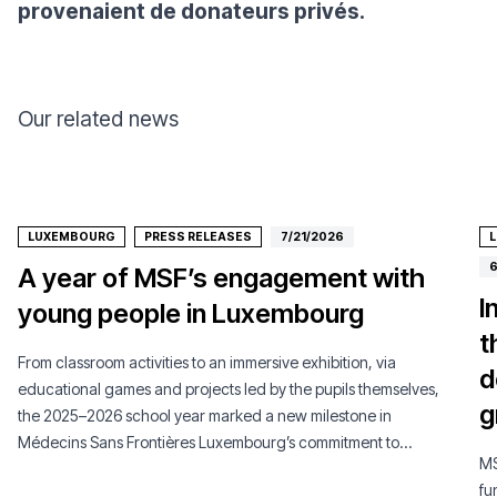
provenaient de donateurs privés.
Our related news
LUXEMBOURG
PRESS RELEASES
7/21/2026
6
A year of MSF’s engagement with
I
young people in Luxembourg
t
From classroom activities to an immersive exhibition, via
d
educational games and projects led by the pupils themselves,
g
the 2025–2026 school year marked a new milestone in
Médecins Sans Frontières Luxembourg’s commitment to
MS
young people.
fu