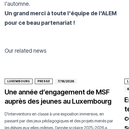
l'automne.
Un grand merci à toute l'équipe de l'ALEM
pour ce beau partenariat !
Our related news
LUXEMBOURG
PRESSE
7/16/2026
6
Une année d’engagement de MSF
E
auprès des jeunes au Luxembourg
t
D’interventions en classe à une exposition immersive, en
c
passant par des jeux pédagogiques et des projets menés par
s
les élèves eux·elles-mêmes, l’année scolaire 2025-2026 a