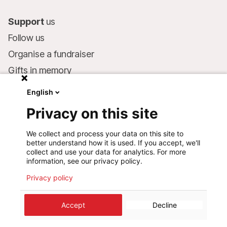
Support
us
Follow us
Organise a fundraiser
Gifts in memory
MSF in your will
English
Companies and philanthropists
Privacy on this site
Make a donation
We collect and process your data on this site to
Bank account:
better understand how it is used. If you accept, we'll
LU75 1111 0000 4848 0000
collect and use your data for analytics. For more
information, see our privacy policy.
Behavioural Commitments
Privacy policy
©
2026
Médecins Sans Frontières Luxembourg
Accept
Decline
Privacy policy
Terms of use
Cookie preferences