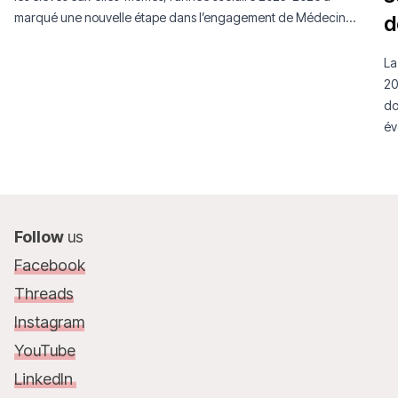
marqué une nouvelle étape dans l’engagement de Médecins
d
Sans Frontières Luxembourg auprès de la jeunesse.
La
20
do
év
mo
Follow
us
Facebook
Threads
Instagram
YouTube
LinkedIn