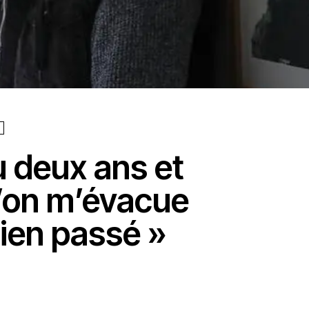
u deux ans et
’on m’évacue
 rien passé »