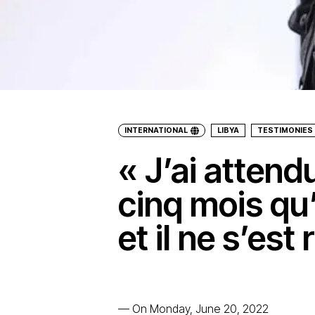
INTERNATIONAL
LIBYA
TESTIMONIES
« J’ai attend
cinq mois qu
et il ne s’est
—
On Monday, June 20, 2022