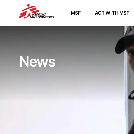
MSF
ACT WITH MSF
News