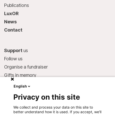
Publications
LuxOR
News
Contact
Support
us
Follow us
Organise a fundraiser
Gifts in memory
MSF in your will
English
Companies and philanthropists
Privacy on this site
Make a donation
We collect and process your data on this site to
Bank account:
better understand how it is used. If you accept, we'll