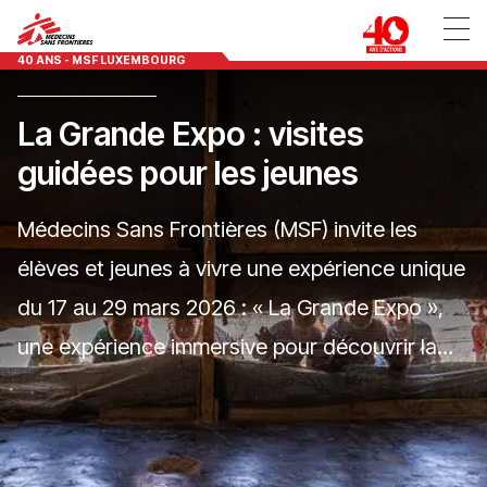
40 ANS - MSF LUXEMBOURG
La Grande Expo : visites
guidées pour les jeunes
Médecins Sans Frontières (MSF) invite les
élèves et jeunes à vivre une expérience unique
du 17 au 29 mars 2026 : « La Grande Expo »,
une expérience immersive pour découvrir la
réalité des interventions humanitaires au cœur
des crises mondiales.