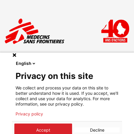
English
Privacy on this site
Faire un don à MSF
We collect and process your data on this site to
Mentions légales
better understand how it is used. If you accept, we'll
Politique de confidentialité
collect and use your data for analytics. For more
information, see our privacy policy.
Aller sur MSF.LU
Privacy policy
Accept
Decline
©
2026
Médecins Sans Frontières Luxembourg