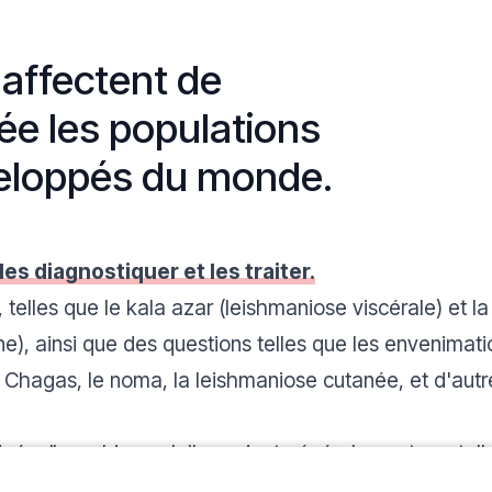
 affectent de
ée les populations
veloppés du monde.
es diagnostiquer et les traiter.
, telles que le kala azar (leishmaniose viscérale) et l
), ainsi que des questions telles que les envenimati
 Chagas, le noma, la leishmaniose cutanée, et d'autr
ées" car, bien qu'elles soient généralement mortell
, les industries pharmaceutiques et diagnostiques ig