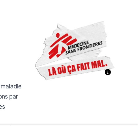
a maladie
ons par
es
es et
norent le