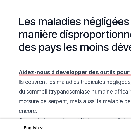
Les maladies négligées
manière disproportionn
des pays les moins dé
Aidez-nous à developper des outils pour l
Ils couvrent les maladies tropicales négligées
du sommeil (trypanosomiase humaine africaine
morsure de serpent, mais aussi la maladie de
encore.
Ces maladies sont considérées comme "néglig
English
fassent des milliers de victimes chaque année