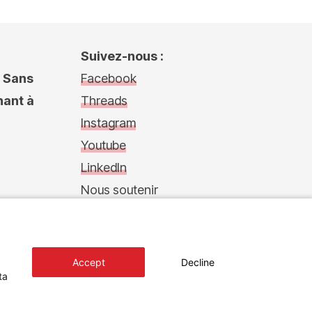
Suivez-nous :
s Sans
Facebook
nant à
Threads
Instagram
Youtube
LinkedIn
Nous soutenir
Faire un don
Transparence financière
Philanthropy in action
Accept
Decline
ta
Retour sur msf.lu