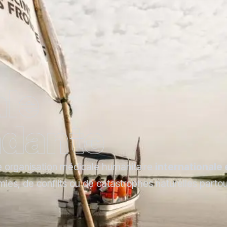
ale
ndante
e organisation médicale humanitaire
internationale
ies, de conflits ou de catastrophes naturelles parto