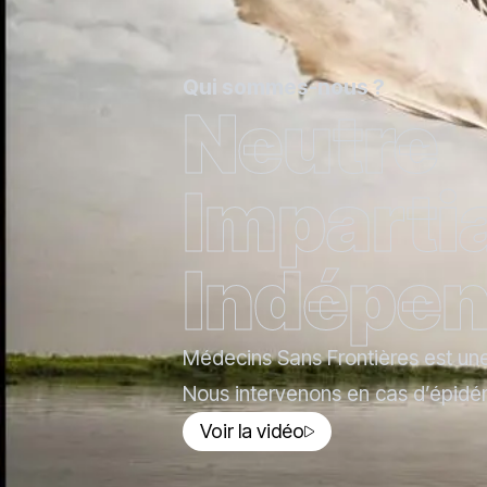
Qui sommes-nous ?
Neutre
Imparti
Indépe
Médecins Sans Frontières est un
Nous intervenons en cas d’épidém
Voir la vidéo