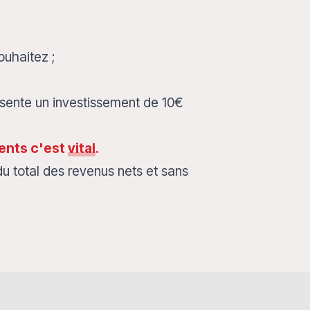
uhaitez ;
résente un investissement de 10€
ients c'est
vital
.
du total des revenus nets et sans