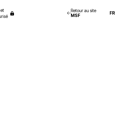
net
Retour au site
MSF
risé