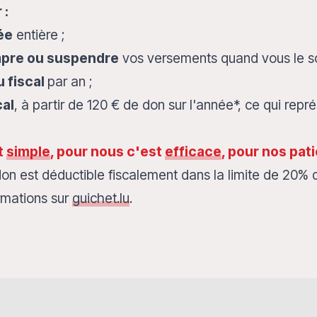
 :
ée
entière ;
ompre ou suspendre
vos versements quand vous le so
u fiscal
par an ;
cal
, à partir de 120 € de don sur l'année*, ce qui rep
t
simple
, pour nous c'est
efficace
, pour nos pat
don est déductible fiscalement dans la limite de 20% 
ormations sur
guichet.lu
.