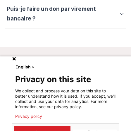
Puis-je faire un don par virement
bancaire ?
English
Notre service donateurs est à votre
Privacy on this site
disposition pour répondre à toutes vos
questions.
We collect and process your data on this site to
better understand how it is used. If you accept, we'll
N'hésitez pas à
nous contacter par téléphone
au
collect and use your data for analytics. For more
information, see our privacy policy.
:
33.25.15-311
.
Privacy policy