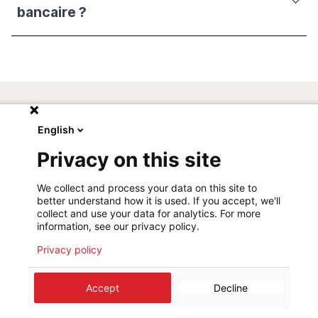
bancaire ?
English
Notre service donateurs est à votre
Privacy on this site
disposition pour répondre à toutes vos
questions.
We collect and process your data on this site to
better understand how it is used. If you accept, we'll
N'hésitez pas à
nous contacter par téléphone
au
collect and use your data for analytics. For more
information, see our privacy policy.
:
.
33.25.15-311
Privacy policy
Accept
Decline
©
2026
Médecins Sans Frontières Luxembourg