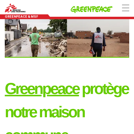
GREENPEACE & MSF
Greenpeace
protège
notre maison