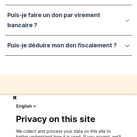
Puis-je faire un don par virement
bancaire ?
Puis-je déduire mon don fiscalement ?
D'autres questions ?
English
Notre service donateurs est à votre
Privacy on this site
disposition pour répondre à toutes vos
questions.
We collect and process your data on this site to
better understand how it is used. If you accept, we'll