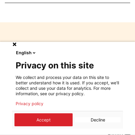
D'autres questions ?
English
Notre service donateurs est à votre
Privacy on this site
disposition pour répondre à toutes vos
questions.
We collect and process your data on this site to
better understand how it is used. If you accept, we'll
N'hésitez pas à
nous contacter par téléphone
au
collect and use your data for analytics. For more
information, see our privacy policy.
:
33.25.15-311
.
Privacy policy
Accept
Decline
©
2026
Médecins Sans Frontières Luxembourg