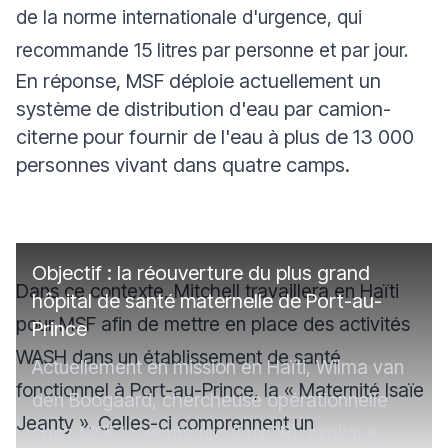
de la norme internationale d'urgence, qui
recommande 15 litres par personne et par jour.
En réponse, MSF déploie actuellement un
système de distribution d'eau par camion-
citerne pour fournir de l'eau à plus de 13 000
personnes vivant dans quatre camps.
Objectif : la réouverture du plus grand
Dans ce contexte, Mitchell travaillera en Haïti
hôpital de santé maternelle de Port-au-
pour MSF afin de mettre en place des activités
Prince
WASH dans un établissement de santé
Actuellement en mission en Haïti, Wilma van
fonctionnel à Port-au-Prince, la « Maternité Isaïe
den Boogaard, chercheuse opérationnelle
Jeanty ». Celles-ci comprennent un
chez MSF Luxembourg (LuxOR), explique