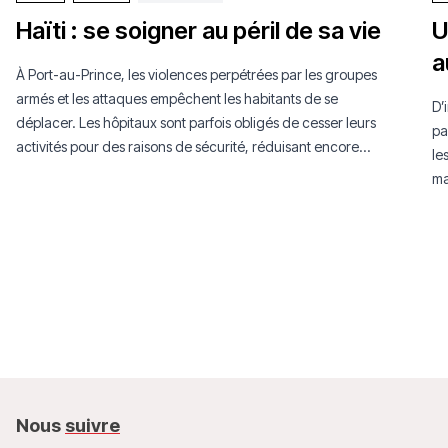
Haïti : se soigner au péril de sa vie
U
a
À Port-au-Prince, les violences perpétrées par les groupes
armés et les attaques empêchent les habitants de se
D’
déplacer. Les hôpitaux sont parfois obligés de cesser leurs
pa
activités pour des raisons de sécurité, réduisant encore
le
l'accès aux soins.
ma
Sa
Nous
suivre